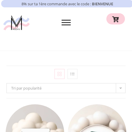
8% sur ta 1ère commande avec le code :
BIENVENUE
Tri par popularité