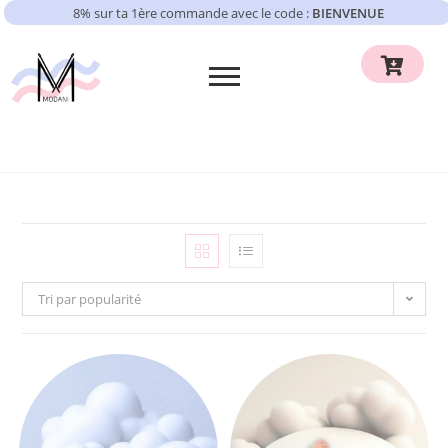
8% sur ta 1ère commande avec le code :
BIENVENUE
Tri par popularité