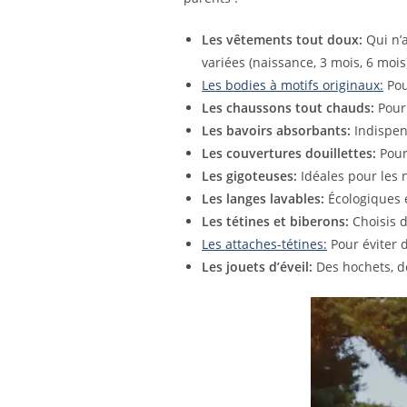
Les vêtements tout doux:
Qui n’a
variées (naissance, 3 mois, 6 mo
Les bodies à motifs originaux:
Pou
Les chaussons tout chauds:
Pour 
Les bavoirs absorbants:
Indispens
Les couvertures douillettes:
Pour
Les gigoteuses:
Idéales pour les 
Les langes lavables:
Écologiques e
Les tétines et biberons:
Choisis d
Les attaches-tétines:
Pour éviter d
Les jouets d’éveil:
Des hochets, d