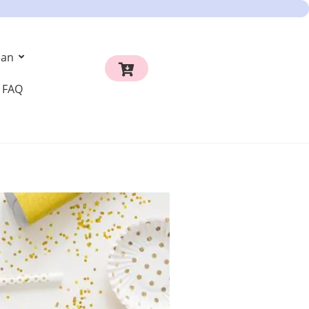
an
FAQ