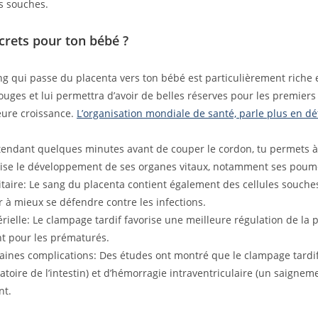
s souches.
crets pour ton bébé ?
ng qui passe du placenta vers ton bébé est particulièrement riche en
ges et lui permettra d’avoir de belles réserves pour les premiers 
eure croissance.
L’organisation mondiale de santé, parle plus en dé
tendant quelques minutes avant de couper le cordon, tu permets à
rise le développement de ses organes vitaux, notamment ses poum
aire: Le sang du placenta contient également des cellules souches
r à mieux se défendre contre les infections.
rielle: Le clampage tardif favorise une meilleure régulation de la p
nt pour les prématurés.
ines complications: Des études ont montré que le clampage tardif r
oire de l’intestin) et d’hémorragie intraventriculaire (un saigne
nt.