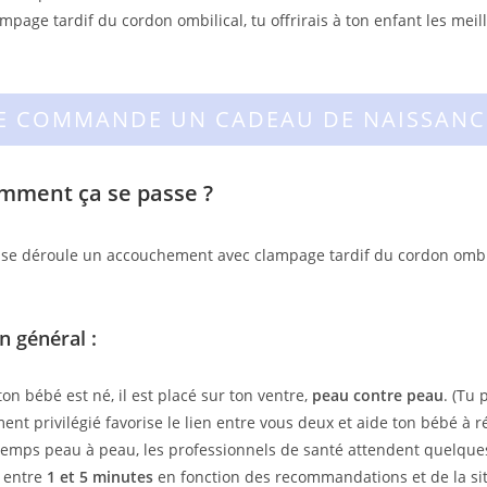
page tardif du cordon ombilical, tu offrirais à ton enfant les me
JE COMMANDE UN CADEAU DE NAISSANC
omment ça se passe ?
 déroule un accouchement avec clampage tardif du cordon ombilica
n général :
on bébé est né, il est placé sur ton ventre,
peau contre peau
. (Tu 
nt privilégié favorise le lien entre vous deux et aide ton bébé à 
temps peau à peau, les professionnels de santé attendent quelqu
 entre
1 et 5 minutes
en fonction des recommandations et de la sit