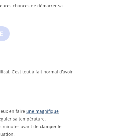
illeures chances de démarrer sa
E
l. C’est tout à fait normal d’avoir
peux en faire
une magnifique
réguler sa température.
es minutes avant de
clamper
le
uation.