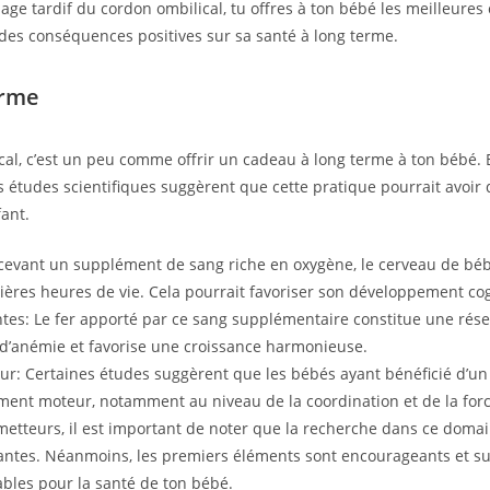
e tardif du cordon ombilical, tu offres à ton bébé les meilleures
 des conséquences positives sur sa santé à long terme.
erme
al, c’est un peu comme offrir un cadeau à long terme à ton bébé. En
 études scientifiques suggèrent que cette pratique pourrait avoir 
ant.
evant un supplément de sang riche en oxygène, le cerveau de béb
ières heures de vie. Cela pourrait favoriser son développement cog
ntes: Le fer apporté par ce sang supplémentaire constitue une rés
e d’anémie et favorise une croissance harmonieuse.
: Certaines études suggèrent que les bébés ayant bénéficié d’un
ent moteur, notamment au niveau de la coordination et de la for
metteurs, il est important de noter que la recherche dans ce domai
antes. Néanmoins, les premiers éléments sont encourageants et su
ables pour la santé de ton bébé.