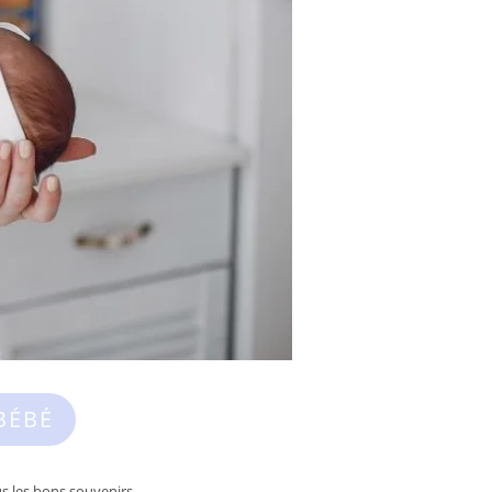
BÉBÉ
s les bons souvenirs