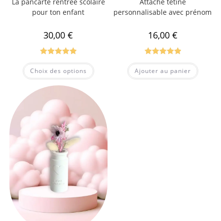
La pancarte rentrée scolaire
Attache tétine
pour ton enfant
personnalisable avec prénom
30,00
€
16,00
€
Note
5.00
Note
5.00
Choix des options
Ajouter au panier
sur 5
sur 5